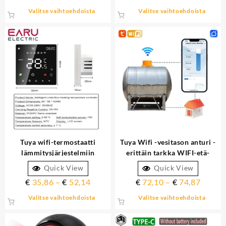
Valitse vaihtoehdoista
Valitse vaihtoehdoista
Tuya wifi-termostaatti
Tuya Wifi -vesitason anturi -
lämmitysjärjestelmiin
erittäin tarkka WIFI-etä-
Alexa/Google Home -
ultraääniöljy- ja
Quick View
Quick View
yhteensopiva
vesisäiliömittari
€
35,86
–
€
52,14
€
72,10
–
€
74,87
Valitse vaihtoehdoista
Valitse vaihtoehdoista