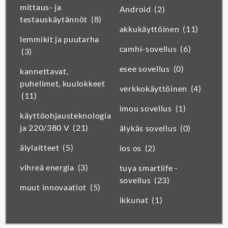
mittaus- ja
Android
(2)
testauskäytännöt
(8)
akkukäyttöinen
(11)
lemmikit ja puutarha
camhi-sovellus
(6)
(3)
esee sovellus
(0)
kannettavat,
puhelimet, kuulokkeet
verkkokäyttöinen
(4)
(11)
imou sovellus
(1)
käyttöohjausteknologia
ja 220/380 V
(21)
älykäs sovellus
(0)
älylaitteet
(5)
ios os
(2)
vihreä energia
(3)
tuya smartlife -
sovellus
(23)
muut innovaatiot
(5)
ikkunat
(1)