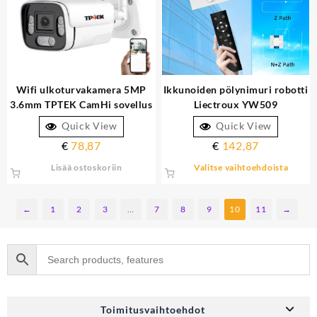
Wifi ulkoturvakamera 5MP
Ikkunoiden pölynimuri robotti
3.6mm TPTEK CamHi sovellus
Liectroux YW509
sähköpostitse kuvia
kaksinkertaisella
Quick View
Quick View
vesisuihkulasertunnistimella
€
78,87
€
142,87
märkämoppi
Lisää ostoskoriin
Valitse vaihtoehdoista
←
1
2
3
…
7
8
9
10
11
→
Toimitusvaihtoehdot