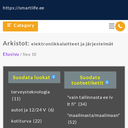
https://smartlife.ee
Category
Arkistot:
elektroniikkalaitteet ja järjestelmät
Etusivu
/ Sivu 10
Suodata luokat
Suodata
tuoteetiketit
terveysteknologia
"vain tallinnasta ee lv
(11)
lt fi"
(34)
autot ja 12/24 V
(6)
"maailmasta/maailmaan"
kotiturva
(22)
(52)