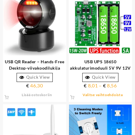
USB QR Reader – Hands-Free
USB UPS 18650
Desktop-viivakoodilukija
akkulaturimoduuli 5V 9V 12V
15W tehostusmuunnin
Quick View
Quick View
€
46,30
€
8,01
–
€
8,56
Lisää ostoskoriin
Valitse vaihtoehdoista