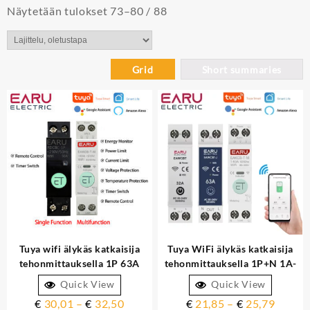
Näytetään tulokset 73–80 / 88
Tuya wifi älykäs katkaisija
Tuya WiFi älykäs katkaisija
tehonmittauksella 1P 63A
tehonmittauksella 1P+N 1A-
Smart Life -sovellus
63A
Quick View
Quick View
€
30,01
–
€
32,50
€
21,85
–
€
25,79